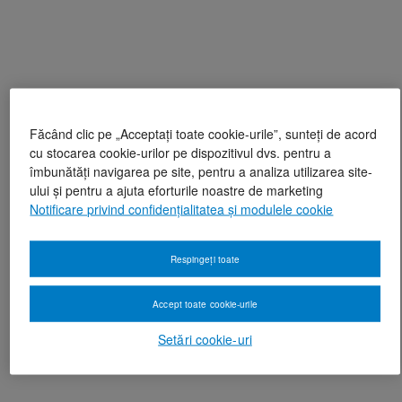
Făcând clic pe „Acceptați toate cookie-urile”, sunteți de acord
cu stocarea cookie-urilor pe dispozitivul dvs. pentru a
îmbunătăți navigarea pe site, pentru a analiza utilizarea site-
ului și pentru a ajuta eforturile noastre de marketing
Notificare privind confidențialitatea și modulele cookie
Respingeți toate
Accept toate cookie-urile
Setări cookie-uri