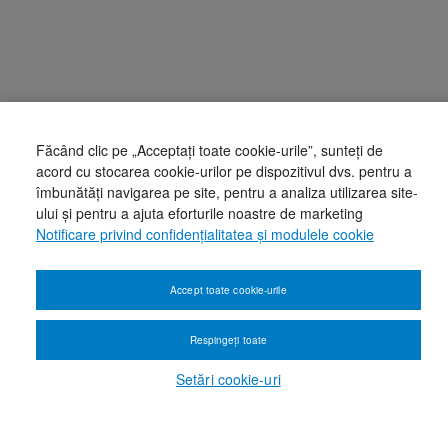
Făcând clic pe „Acceptați toate cookie-urile”, sunteți de
acord cu stocarea cookie-urilor pe dispozitivul dvs. pentru a
îmbunătăți navigarea pe site, pentru a analiza utilizarea site-
ului și pentru a ajuta eforturile noastre de marketing
Notificare privind confidențialitatea și modulele cookie
Accept toate cookie-urile
Respingeți toate
Setări cookie-uri