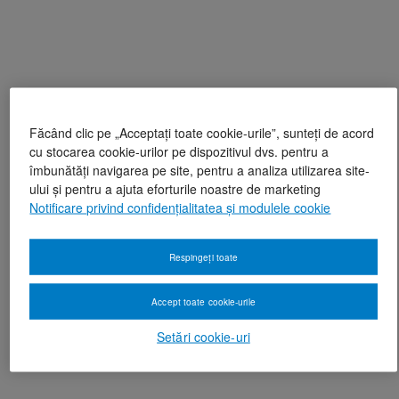
Făcând clic pe „Acceptați toate cookie-urile”, sunteți de acord
cu stocarea cookie-urilor pe dispozitivul dvs. pentru a
îmbunătăți navigarea pe site, pentru a analiza utilizarea site-
ului și pentru a ajuta eforturile noastre de marketing
Notificare privind confidențialitatea și modulele cookie
Respingeți toate
Accept toate cookie-urile
Setări cookie-uri