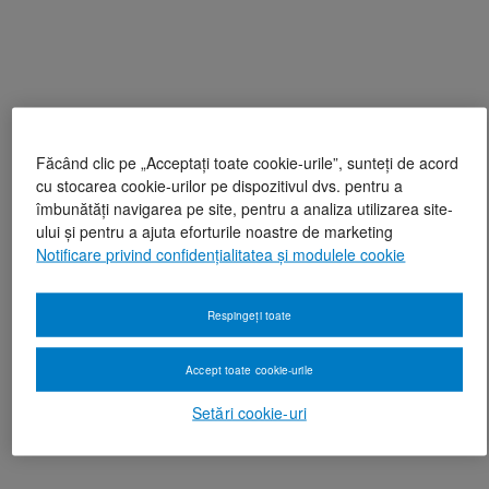
Făcând clic pe „Acceptați toate cookie-urile”, sunteți de acord
cu stocarea cookie-urilor pe dispozitivul dvs. pentru a
îmbunătăți navigarea pe site, pentru a analiza utilizarea site-
ului și pentru a ajuta eforturile noastre de marketing
Notificare privind confidențialitatea și modulele cookie
Respingeți toate
Accept toate cookie-urile
Setări cookie-uri