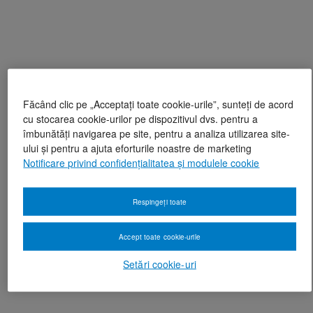
Făcând clic pe „Acceptați toate cookie-urile”, sunteți de acord
cu stocarea cookie-urilor pe dispozitivul dvs. pentru a
îmbunătăți navigarea pe site, pentru a analiza utilizarea site-
ului și pentru a ajuta eforturile noastre de marketing
Notificare privind confidențialitatea și modulele cookie
Respingeți toate
Accept toate cookie-urile
Setări cookie-uri