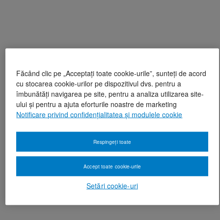
Făcând clic pe „Acceptați toate cookie-urile”, sunteți de acord
cu stocarea cookie-urilor pe dispozitivul dvs. pentru a
îmbunătăți navigarea pe site, pentru a analiza utilizarea site-
ului și pentru a ajuta eforturile noastre de marketing
Notificare privind confidențialitatea și modulele cookie
Respingeți toate
Accept toate cookie-urile
Setări cookie-uri