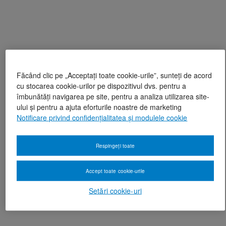
Făcând clic pe „Acceptați toate cookie-urile”, sunteți de acord
cu stocarea cookie-urilor pe dispozitivul dvs. pentru a
îmbunătăți navigarea pe site, pentru a analiza utilizarea site-
ului și pentru a ajuta eforturile noastre de marketing
Notificare privind confidențialitatea și modulele cookie
Respingeți toate
Accept toate cookie-urile
Setări cookie-uri