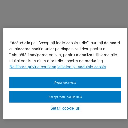
Făcând clic pe „Acceptați toate cookie-urile”, sunteți de acord
cu stocarea cookie-urilor pe dispozitivul dvs. pentru a
îmbunătăți navigarea pe site, pentru a analiza utilizarea site-
ului și pentru a ajuta eforturile noastre de marketing
Notificare privind confidențialitatea și modulele cookie
Respingeți toate
Accept toate cookie-urile
Setări cookie-uri