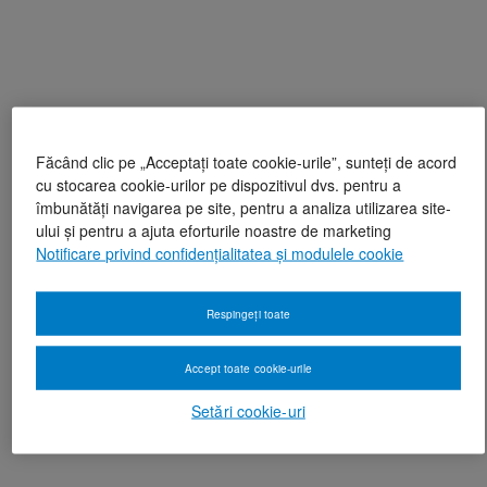
Făcând clic pe „Acceptați toate cookie-urile”, sunteți de acord
cu stocarea cookie-urilor pe dispozitivul dvs. pentru a
îmbunătăți navigarea pe site, pentru a analiza utilizarea site-
ului și pentru a ajuta eforturile noastre de marketing
Notificare privind confidențialitatea și modulele cookie
Respingeți toate
Accept toate cookie-urile
Setări cookie-uri