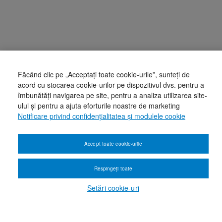
Făcând clic pe „Acceptați toate cookie-urile”, sunteți de
acord cu stocarea cookie-urilor pe dispozitivul dvs. pentru a
îmbunătăți navigarea pe site, pentru a analiza utilizarea site-
ului și pentru a ajuta eforturile noastre de marketing
Notificare privind confidențialitatea și modulele cookie
Accept toate cookie-urile
Respingeți toate
Setări cookie-uri