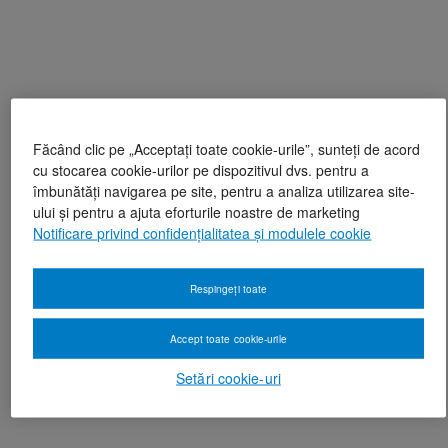
Făcând clic pe „Acceptați toate cookie-urile”, sunteți de acord
cu stocarea cookie-urilor pe dispozitivul dvs. pentru a
îmbunătăți navigarea pe site, pentru a analiza utilizarea site-
ului și pentru a ajuta eforturile noastre de marketing
Notificare privind confidențialitatea și modulele cookie
Respingeți toate
Accept toate cookie-urile
Setări cookie-uri