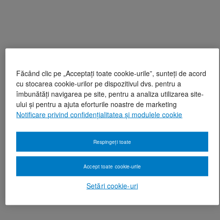
Făcând clic pe „Acceptați toate cookie-urile”, sunteți de acord
cu stocarea cookie-urilor pe dispozitivul dvs. pentru a
îmbunătăți navigarea pe site, pentru a analiza utilizarea site-
ului și pentru a ajuta eforturile noastre de marketing
Notificare privind confidențialitatea și modulele cookie
Respingeți toate
Accept toate cookie-urile
Setări cookie-uri