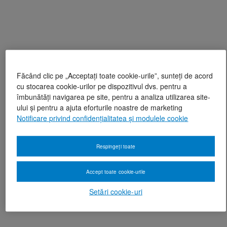
Făcând clic pe „Acceptați toate cookie-urile”, sunteți de acord
cu stocarea cookie-urilor pe dispozitivul dvs. pentru a
îmbunătăți navigarea pe site, pentru a analiza utilizarea site-
ului și pentru a ajuta eforturile noastre de marketing
Notificare privind confidențialitatea și modulele cookie
Respingeți toate
Accept toate cookie-urile
Setări cookie-uri