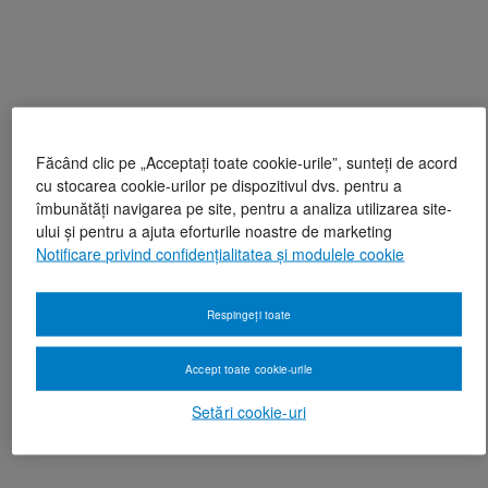
Făcând clic pe „Acceptați toate cookie-urile”, sunteți de acord
cu stocarea cookie-urilor pe dispozitivul dvs. pentru a
îmbunătăți navigarea pe site, pentru a analiza utilizarea site-
ului și pentru a ajuta eforturile noastre de marketing
Notificare privind confidențialitatea și modulele cookie
Respingeți toate
Accept toate cookie-urile
Setări cookie-uri