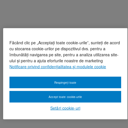
Făcând clic pe „Acceptați toate cookie-urile”, sunteți de acord
cu stocarea cookie-urilor pe dispozitivul dvs. pentru a
îmbunătăți navigarea pe site, pentru a analiza utilizarea site-
ului și pentru a ajuta eforturile noastre de marketing
Notificare privind confidențialitatea și modulele cookie
Respingeți toate
Accept toate cookie-urile
Setări cookie-uri