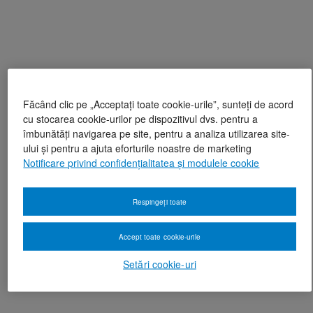
Făcând clic pe „Acceptați toate cookie-urile”, sunteți de acord
cu stocarea cookie-urilor pe dispozitivul dvs. pentru a
îmbunătăți navigarea pe site, pentru a analiza utilizarea site-
ului și pentru a ajuta eforturile noastre de marketing
Notificare privind confidențialitatea și modulele cookie
Respingeți toate
Accept toate cookie-urile
Setări cookie-uri