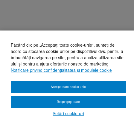
Făcând clic pe „Acceptați toate cookie-urile”, sunteți de
acord cu stocarea cookie-urilor pe dispozitivul dvs. pentru a
îmbunătăți navigarea pe site, pentru a analiza utilizarea site-
ului și pentru a ajuta eforturile noastre de marketing
Notificare privind confidențialitatea și modulele cookie
Accept toate cookie-urile
Respingeți toate
Setări cookie-uri