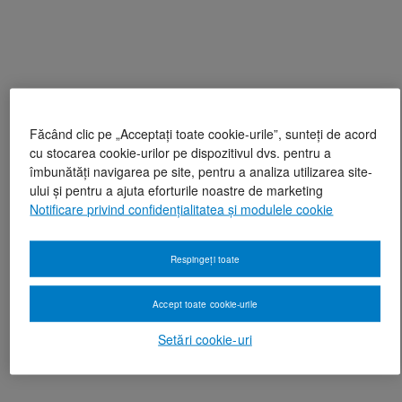
Făcând clic pe „Acceptați toate cookie-urile”, sunteți de acord
cu stocarea cookie-urilor pe dispozitivul dvs. pentru a
îmbunătăți navigarea pe site, pentru a analiza utilizarea site-
ului și pentru a ajuta eforturile noastre de marketing
Notificare privind confidențialitatea și modulele cookie
Respingeți toate
Accept toate cookie-urile
Setări cookie-uri