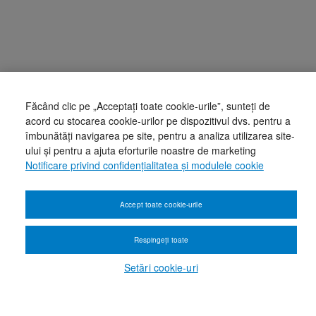
Făcând clic pe „Acceptați toate cookie-urile”, sunteți de
acord cu stocarea cookie-urilor pe dispozitivul dvs. pentru a
îmbunătăți navigarea pe site, pentru a analiza utilizarea site-
ului și pentru a ajuta eforturile noastre de marketing
Notificare privind confidențialitatea și modulele cookie
Accept toate cookie-urile
Respingeți toate
Setări cookie-uri