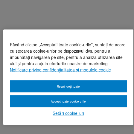
Făcând clic pe „Acceptați toate cookie-urile”, sunteți de acord
cu stocarea cookie-urilor pe dispozitivul dvs. pentru a
îmbunătăți navigarea pe site, pentru a analiza utilizarea site-
ului și pentru a ajuta eforturile noastre de marketing
Notificare privind confidențialitatea și modulele cookie
Respingeți toate
Accept toate cookie-urile
Setări cookie-uri