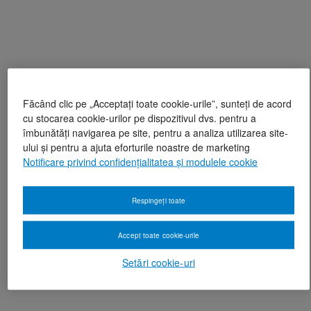
Făcând clic pe „Acceptați toate cookie-urile”, sunteți de acord
cu stocarea cookie-urilor pe dispozitivul dvs. pentru a
îmbunătăți navigarea pe site, pentru a analiza utilizarea site-
ului și pentru a ajuta eforturile noastre de marketing
Notificare privind confidențialitatea și modulele cookie
Respingeți toate
Accept toate cookie-urile
Setări cookie-uri