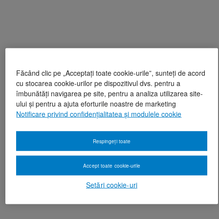
Făcând clic pe „Acceptați toate cookie-urile”, sunteți de acord
cu stocarea cookie-urilor pe dispozitivul dvs. pentru a
îmbunătăți navigarea pe site, pentru a analiza utilizarea site-
ului și pentru a ajuta eforturile noastre de marketing
Notificare privind confidențialitatea și modulele cookie
Respingeți toate
Accept toate cookie-urile
Setări cookie-uri