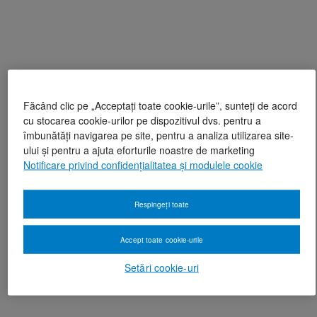
Făcând clic pe „Acceptați toate cookie-urile”, sunteți de acord
cu stocarea cookie-urilor pe dispozitivul dvs. pentru a
îmbunătăți navigarea pe site, pentru a analiza utilizarea site-
ului și pentru a ajuta eforturile noastre de marketing
Notificare privind confidențialitatea și modulele cookie
Respingeți toate
Accept toate cookie-urile
Setări cookie-uri