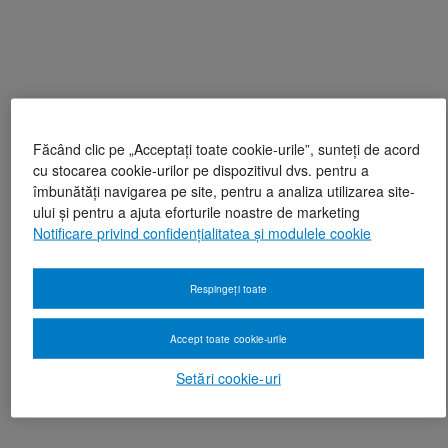
Făcând clic pe „Acceptați toate cookie-urile”, sunteți de acord
cu stocarea cookie-urilor pe dispozitivul dvs. pentru a
îmbunătăți navigarea pe site, pentru a analiza utilizarea site-
ului și pentru a ajuta eforturile noastre de marketing
Notificare privind confidențialitatea și modulele cookie
Respingeți toate
Accept toate cookie-urile
Setări cookie-uri