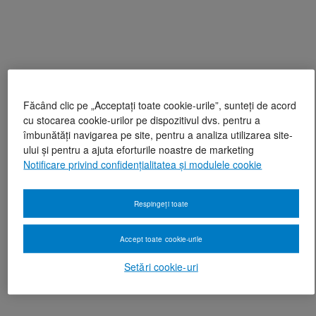
Făcând clic pe „Acceptați toate cookie-urile”, sunteți de acord
cu stocarea cookie-urilor pe dispozitivul dvs. pentru a
îmbunătăți navigarea pe site, pentru a analiza utilizarea site-
ului și pentru a ajuta eforturile noastre de marketing
Notificare privind confidențialitatea și modulele cookie
Respingeți toate
Accept toate cookie-urile
Setări cookie-uri