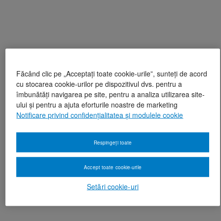
Făcând clic pe „Acceptați toate cookie-urile”, sunteți de acord
cu stocarea cookie-urilor pe dispozitivul dvs. pentru a
îmbunătăți navigarea pe site, pentru a analiza utilizarea site-
ului și pentru a ajuta eforturile noastre de marketing
Notificare privind confidențialitatea și modulele cookie
Respingeți toate
Accept toate cookie-urile
Setări cookie-uri