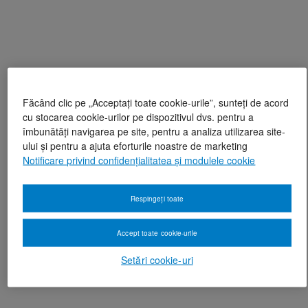
Făcând clic pe „Acceptați toate cookie-urile”, sunteți de acord
cu stocarea cookie-urilor pe dispozitivul dvs. pentru a
îmbunătăți navigarea pe site, pentru a analiza utilizarea site-
ului și pentru a ajuta eforturile noastre de marketing
Notificare privind confidențialitatea și modulele cookie
Respingeți toate
Accept toate cookie-urile
Setări cookie-uri