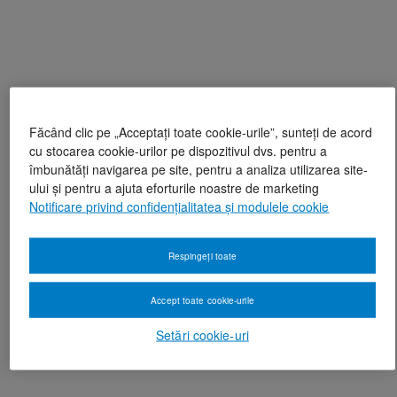
Făcând clic pe „Acceptați toate cookie-urile”, sunteți de acord
cu stocarea cookie-urilor pe dispozitivul dvs. pentru a
îmbunătăți navigarea pe site, pentru a analiza utilizarea site-
ului și pentru a ajuta eforturile noastre de marketing
Notificare privind confidențialitatea și modulele cookie
Respingeți toate
Accept toate cookie-urile
Setări cookie-uri