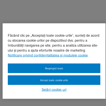
Făcând clic pe „Acceptați toate cookie-urile”, sunteți de acord
cu stocarea cookie-urilor pe dispozitivul dvs. pentru a
îmbunătăți navigarea pe site, pentru a analiza utilizarea site-
ului și pentru a ajuta eforturile noastre de marketing
Notificare privind confidențialitatea și modulele cookie
Respingeți toate
Accept toate cookie-urile
Setări cookie-uri