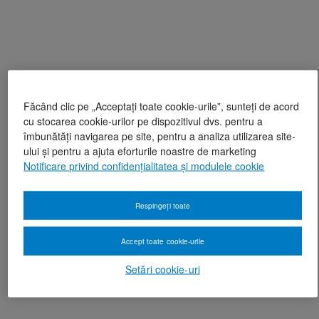
Făcând clic pe „Acceptați toate cookie-urile”, sunteți de acord
cu stocarea cookie-urilor pe dispozitivul dvs. pentru a
îmbunătăți navigarea pe site, pentru a analiza utilizarea site-
ului și pentru a ajuta eforturile noastre de marketing
Notificare privind confidențialitatea și modulele cookie
Respingeți toate
Accept toate cookie-urile
Setări cookie-uri