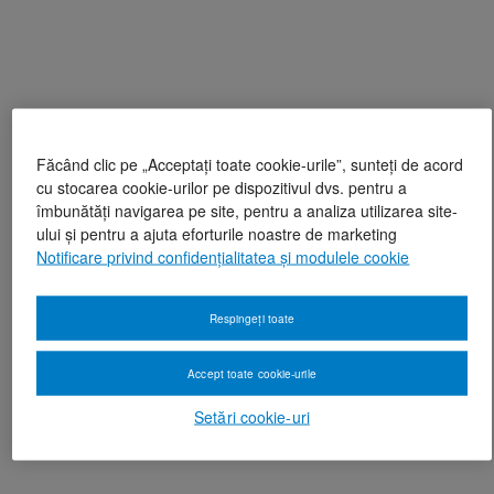
Făcând clic pe „Acceptați toate cookie-urile”, sunteți de acord
cu stocarea cookie-urilor pe dispozitivul dvs. pentru a
îmbunătăți navigarea pe site, pentru a analiza utilizarea site-
ului și pentru a ajuta eforturile noastre de marketing
Notificare privind confidențialitatea și modulele cookie
Respingeți toate
Accept toate cookie-urile
Setări cookie-uri