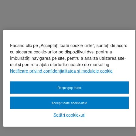
Făcând clic pe „Acceptați toate cookie-urile”, sunteți de acord
cu stocarea cookie-urilor pe dispozitivul dvs. pentru a
îmbunătăți navigarea pe site, pentru a analiza utilizarea site-
ului și pentru a ajuta eforturile noastre de marketing
Notificare privind confidențialitatea și modulele cookie
Respingeți toate
Accept toate cookie-urile
Setări cookie-uri