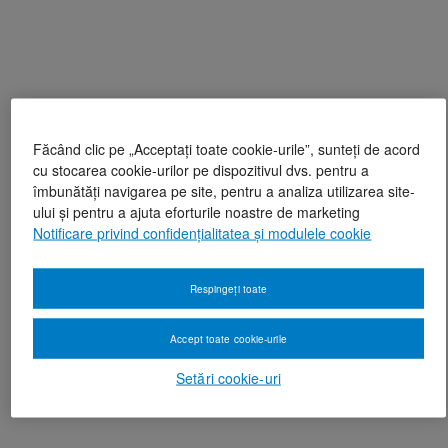
Făcând clic pe „Acceptați toate cookie-urile”, sunteți de acord
cu stocarea cookie-urilor pe dispozitivul dvs. pentru a
îmbunătăți navigarea pe site, pentru a analiza utilizarea site-
ului și pentru a ajuta eforturile noastre de marketing
Notificare privind confidențialitatea și modulele cookie
Respingeți toate
Accept toate cookie-urile
Setări cookie-uri