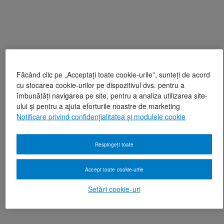
Făcând clic pe „Acceptați toate cookie-urile”, sunteți de acord
cu stocarea cookie-urilor pe dispozitivul dvs. pentru a
îmbunătăți navigarea pe site, pentru a analiza utilizarea site-
ului și pentru a ajuta eforturile noastre de marketing
Notificare privind confidențialitatea și modulele cookie
Respingeți toate
Accept toate cookie-urile
Setări cookie-uri