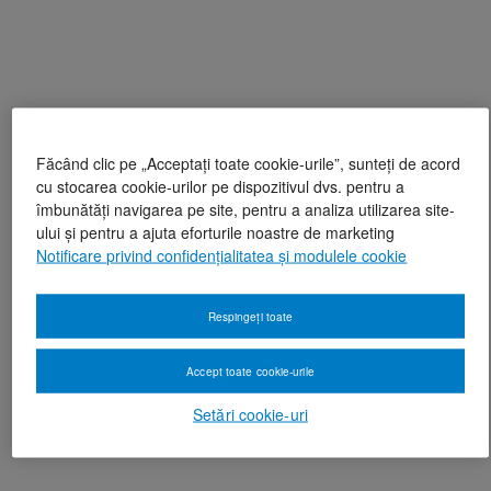
Făcând clic pe „Acceptați toate cookie-urile”, sunteți de acord
cu stocarea cookie-urilor pe dispozitivul dvs. pentru a
îmbunătăți navigarea pe site, pentru a analiza utilizarea site-
ului și pentru a ajuta eforturile noastre de marketing
Notificare privind confidențialitatea și modulele cookie
Respingeți toate
Accept toate cookie-urile
Setări cookie-uri