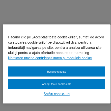
Făcând clic pe „Acceptați toate cookie-urile”, sunteți de acord
cu stocarea cookie-urilor pe dispozitivul dvs. pentru a
îmbunătăți navigarea pe site, pentru a analiza utilizarea site-
ului și pentru a ajuta eforturile noastre de marketing
Notificare privind confidențialitatea și modulele cookie
Respingeți toate
Accept toate cookie-urile
Setări cookie-uri