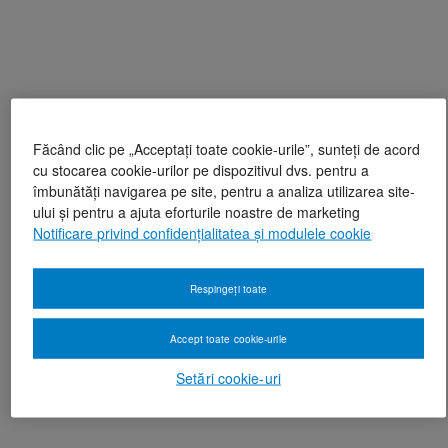
Făcând clic pe „Acceptați toate cookie-urile”, sunteți de acord
cu stocarea cookie-urilor pe dispozitivul dvs. pentru a
îmbunătăți navigarea pe site, pentru a analiza utilizarea site-
ului și pentru a ajuta eforturile noastre de marketing
Notificare privind confidențialitatea și modulele cookie
Respingeți toate
Accept toate cookie-urile
Setări cookie-uri