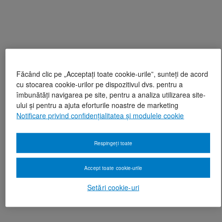
Făcând clic pe „Acceptați toate cookie-urile”, sunteți de acord
cu stocarea cookie-urilor pe dispozitivul dvs. pentru a
îmbunătăți navigarea pe site, pentru a analiza utilizarea site-
ului și pentru a ajuta eforturile noastre de marketing
Notificare privind confidențialitatea și modulele cookie
Respingeți toate
Accept toate cookie-urile
Setări cookie-uri