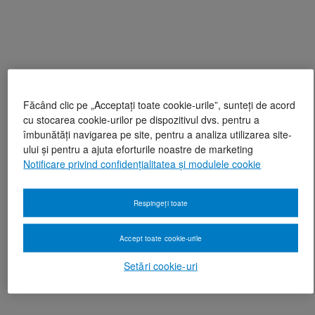
Făcând clic pe „Acceptați toate cookie-urile”, sunteți de acord
cu stocarea cookie-urilor pe dispozitivul dvs. pentru a
îmbunătăți navigarea pe site, pentru a analiza utilizarea site-
ului și pentru a ajuta eforturile noastre de marketing
Notificare privind confidențialitatea și modulele cookie
Respingeți toate
Accept toate cookie-urile
Setări cookie-uri