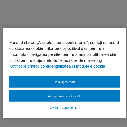
Făcând clic pe „Acceptați toate cookie-urile”, sunteți de acord
cu stocarea cookie-urilor pe dispozitivul dvs. pentru a
îmbunătăți navigarea pe site, pentru a analiza utilizarea site-
ului și pentru a ajuta eforturile noastre de marketing
Notificare privind confidențialitatea și modulele cookie
Respingeți toate
Accept toate cookie-urile
Setări cookie-uri