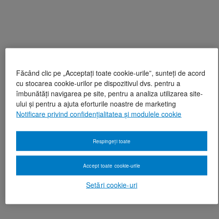
Făcând clic pe „Acceptați toate cookie-urile”, sunteți de acord
cu stocarea cookie-urilor pe dispozitivul dvs. pentru a
îmbunătăți navigarea pe site, pentru a analiza utilizarea site-
ului și pentru a ajuta eforturile noastre de marketing
Notificare privind confidențialitatea și modulele cookie
Respingeți toate
Accept toate cookie-urile
Setări cookie-uri