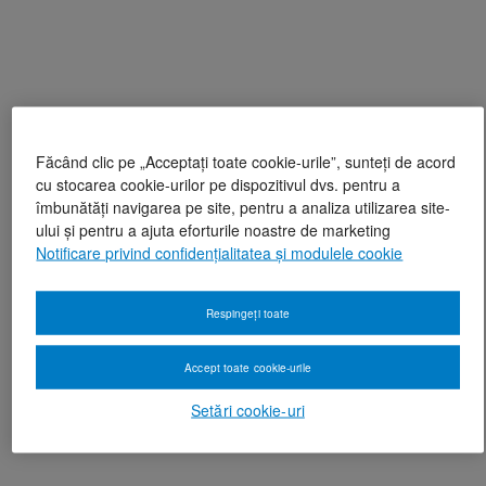
Făcând clic pe „Acceptați toate cookie-urile”, sunteți de acord
cu stocarea cookie-urilor pe dispozitivul dvs. pentru a
îmbunătăți navigarea pe site, pentru a analiza utilizarea site-
ului și pentru a ajuta eforturile noastre de marketing
Notificare privind confidențialitatea și modulele cookie
Respingeți toate
Accept toate cookie-urile
Setări cookie-uri