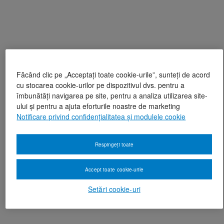
Făcând clic pe „Acceptați toate cookie-urile”, sunteți de acord
cu stocarea cookie-urilor pe dispozitivul dvs. pentru a
îmbunătăți navigarea pe site, pentru a analiza utilizarea site-
ului și pentru a ajuta eforturile noastre de marketing
Notificare privind confidențialitatea și modulele cookie
Respingeți toate
Accept toate cookie-urile
Setări cookie-uri