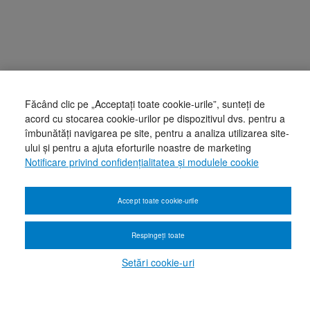
Făcând clic pe „Acceptați toate cookie-urile”, sunteți de
acord cu stocarea cookie-urilor pe dispozitivul dvs. pentru a
îmbunătăți navigarea pe site, pentru a analiza utilizarea site-
ului și pentru a ajuta eforturile noastre de marketing
Notificare privind confidențialitatea și modulele cookie
Accept toate cookie-urile
Respingeți toate
Setări cookie-uri