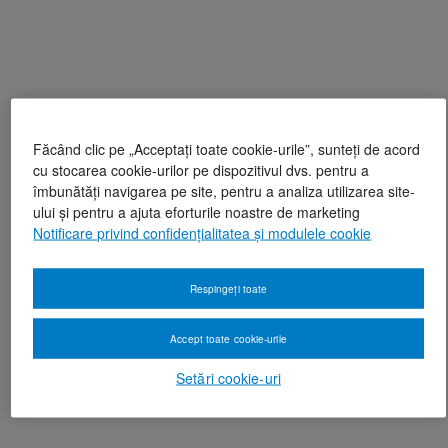
Făcând clic pe „Acceptați toate cookie-urile”, sunteți de acord
cu stocarea cookie-urilor pe dispozitivul dvs. pentru a
îmbunătăți navigarea pe site, pentru a analiza utilizarea site-
ului și pentru a ajuta eforturile noastre de marketing
Notificare privind confidențialitatea și modulele cookie
Respingeți toate
Accept toate cookie-urile
Setări cookie-uri