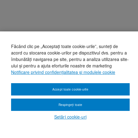
Făcând clic pe „Acceptați toate cookie-urile”, sunteți de
acord cu stocarea cookie-urilor pe dispozitivul dvs. pentru a
îmbunătăți navigarea pe site, pentru a analiza utilizarea site-
ului și pentru a ajuta eforturile noastre de marketing
Notificare privind confidențialitatea și modulele cookie
Accept toate cookie-urile
Respingeți toate
Setări cookie-uri