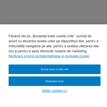
Făcând clic pe „Acceptați toate cookie-urile”, sunteți de
acord cu stocarea cookie-urilor pe dispozitivul dvs. pentru a
îmbunătăți navigarea pe site, pentru a analiza utilizarea site-
ului și pentru a ajuta eforturile noastre de marketing
Notificare privind confidențialitatea și modulele cookie
Accept toate cookie-urile
Respingeți toate
Setări cookie-uri