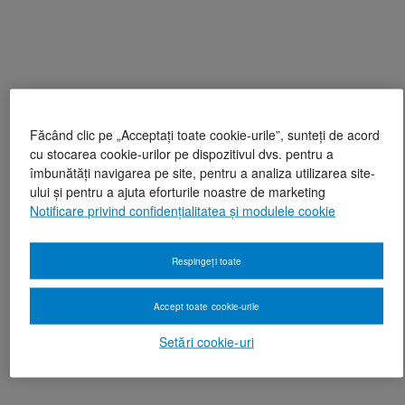
Făcând clic pe „Acceptați toate cookie-urile”, sunteți de acord
cu stocarea cookie-urilor pe dispozitivul dvs. pentru a
îmbunătăți navigarea pe site, pentru a analiza utilizarea site-
ului și pentru a ajuta eforturile noastre de marketing
Notificare privind confidențialitatea și modulele cookie
Respingeți toate
Accept toate cookie-urile
Setări cookie-uri