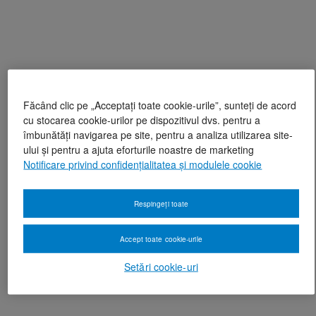
Făcând clic pe „Acceptați toate cookie-urile”, sunteți de acord
cu stocarea cookie-urilor pe dispozitivul dvs. pentru a
îmbunătăți navigarea pe site, pentru a analiza utilizarea site-
ului și pentru a ajuta eforturile noastre de marketing
Notificare privind confidențialitatea și modulele cookie
Respingeți toate
Accept toate cookie-urile
Setări cookie-uri