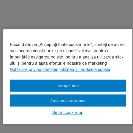
Făcând clic pe „Acceptați toate cookie-urile”, sunteți de acord
cu stocarea cookie-urilor pe dispozitivul dvs. pentru a
îmbunătăți navigarea pe site, pentru a analiza utilizarea site-
ului și pentru a ajuta eforturile noastre de marketing
Notificare privind confidențialitatea și modulele cookie
Respingeți toate
Accept toate cookie-urile
Setări cookie-uri